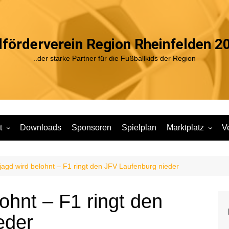
förderverein Region Rheinfelden 20
..der starke Partner für die Fußballkids der Region
t
Downloads
Sponsoren
Spielplan
Marktplatz
V
r Jugendarbeit
A1
JFV Shop
V
ätze unserer
B1
jagd wird belohnt – F1 ringt den JFV Laufenburg nieder
rbeit
B2
C1
le in den
ohnt – F1 ringt den
C2
D1
haften
eder
D2
E1
gramm Sport