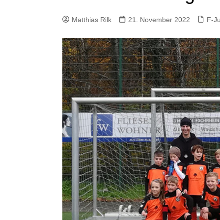
Spielstätten
F-Junioren
Aufgabe
& Team
Matthias Rilk
Real Madrid Fußballcamp
21. November 2022
G-Junioren
F-J
Anforde
Betreue
Verhal
Anford
Jugends
Zusamm
Eltern