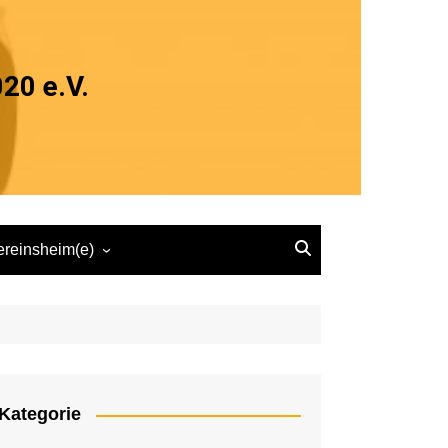
20 e.V.
ereinsheim(e)
ereinsheim Herten
Speisekarte „zum Sebi“
Kategorie