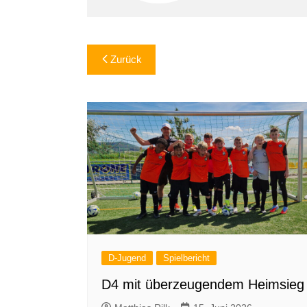
Beitragsnavigation
Zurück
D-Jugend
Spielbericht
D4 mit überzeugendem Heimsieg