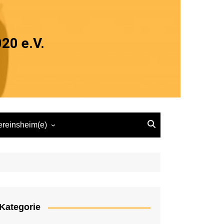
20 e.V.
ereinsheim(e)
ereinsheim Herten
Speisekarte „zum Sebi“
Kategorie