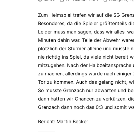
Spielstätten
F-Junioren
Aufgabe
& Team
Real Madrid Fußballcamp
G-Junioren
Zum Heimspiel trafen wir auf die SG Gren
Anforde
Betreue
Besonderes, da die Spieler größtenteils d
Leider muss man sagen, dass wir alles, w
Verhal
Minuten dahin war. Teile der Abwehr ware
Anford
Jugends
plötzlich der Stürmer alleine und musste 
nie richtig ins Spiel, da viele nicht berei
Zusamm
Eltern
mitzugehen. Nach der Halbzeitansprache u
zu machen, allerdings wurde nach einiger 
Tor zu kommen. Auch das gelang nicht, wir
So musste Grenzach nur abwarten und best
dann hatten wir Chancen zu verkürzen, di
Grenzach dann noch das 0:3 und somit war
Bericht: Martin Becker