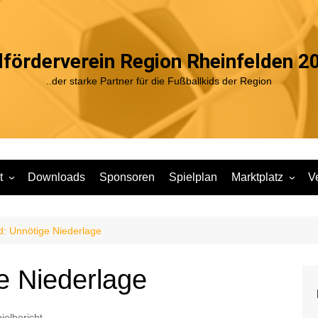
förderverein Region Rheinfelden 20
..der starke Partner für die Fußballkids der Region
t
Downloads
Sponsoren
Spielplan
Marktplatz
V
r Jugendarbeit
A1
JFV Shop
V
ätze unserer
B1
: Unnötige Niederlage
rbeit
B2
C1
le in den
e Niederlage
C2
D1
haften
D2
E1
gramm Sport
ielbericht