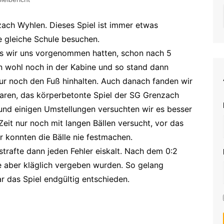
D3
E2
F1
n sportliche Leitung
Vorstand Sport
D4
E3
F2
G-Junioren Trainingsgruppe
Sportlicher Leiter
zach Wyhlen. Dieses Spiel ist immer etwas
Herten
rungen an Trainer &
D5
E4
F3
Leiter Events/Qualifikation
r
ie gleiche Schule besuchen.
G-Junioren Trainingsgruppe
as wir uns vorgenommen hatten, schon nach 5
F4
Nollingen
Jugendkoordinator
tenskodex
n wohl noch in der Kabine und so stand dann
erungen an
pieler
nur noch den Fuß hinhalten. Auch danach fanden wir
t waren, das körperbetonte Spiel der SG Grenzach
enarbeit mit den
nd einigen Umstellungen versuchten wir es besser
Zeit nur noch mit langen Bällen versucht, vor das
 konnten die Bälle nie festmachen.
rafte dann jeden Fehler eiskalt. Nach dem 0:2
e aber kläglich vergeben wurden. So gelang
 das Spiel endgültig entschieden.