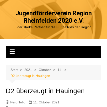
Zum
Inhalt
Jugendförderverein Region
springen
Rheinfelden 2020 e.V.
..der starke Partner für die Fußballkids der Region
Start
2021
Oktober
11.
D2 überzeugt in Hauingen
D2 überzeugt in Hauingen
Pero Tolic
11. Oktober 2021