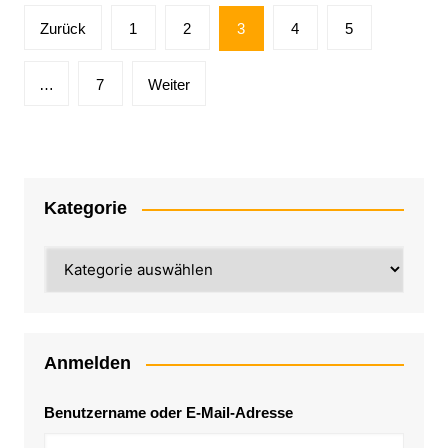
Seitennummerierung
Zurück
1
2
3
4
5
der
Beiträge
…
7
Weiter
Kategorie
Kategorie
Anmelden
Benutzername oder E-Mail-Adresse