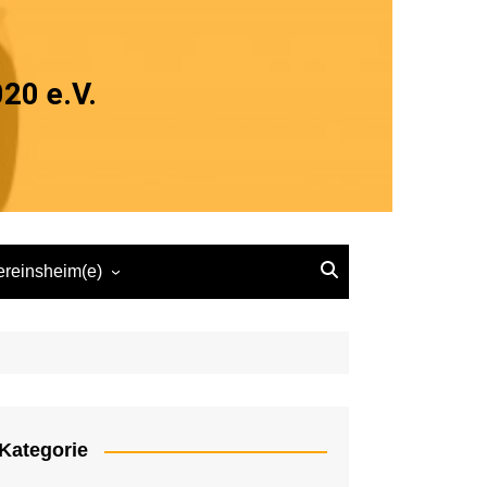
20 e.V.
ereinsheim(e)
ereinsheim Herten
Speisekarte „zum Sebi“
Kategorie