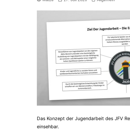
Spielstätten
F-Junioren
Aufgabe
& Team
Real Madrid Fußballcamp
G-Junioren
Anforde
Betreue
Verhal
Anford
Jugends
Zusamm
Eltern
Das Konzept der Jugendarbeit des JFV Regi
einsehbar.