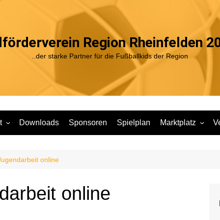
förderverein Region Rheinfelden 20
..der starke Partner für die Fußballkids der Region
t
Downloads
Sponsoren
Spielplan
Marktplatz
V
r Jugendarbeit
A1
JFV Shop
V
ätze unserer
B1
Jugendarbeit online
rbeit
B2
C1
le in den
arbeit online
C2
D1
haften
D2
E1
gramm Sport