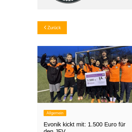
Beitragsnavigation
Zurück
Allgemein
Evonik kickt mit: 1.500 Euro für
den JFV