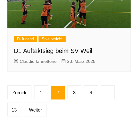
D-Jugend
Spielbericht
D1 Auftaktsieg beim SV Weil
Claudio Iannettone
23. März 2025
Seitennummerierung
Zurück
1
2
3
4
…
der
Beiträge
13
Weiter